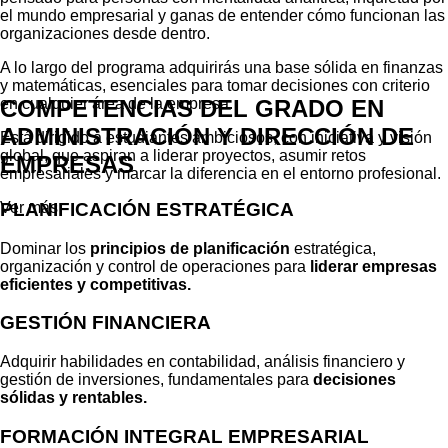
el mundo empresarial y ganas de entender cómo funcionan las
organizaciones desde dentro.
A lo largo del programa adquirirás una base sólida en finanzas
y matemáticas, esenciales para tomar decisiones con criterio
en cualquier área de la empresa.
COMPETENCIAS DEL GRADO EN
ADMINISTRACIÓN Y DIRECCIÓN DE
Está dirigido a estudiantes ambiciosos, con iniciativa y visión
global, que aspiran a liderar proyectos, asumir retos
EMPRESAS
empresariales y marcar la diferencia en el entorno profesional.
PLANIFICACIÓN ESTRATÉGICA
Ver más
Dominar los
principios de planificación
estratégica,
organización y control de operaciones para
liderar empresas
eficientes y competitivas.
GESTIÓN FINANCIERA
Adquirir habilidades en contabilidad, análisis financiero y
gestión de inversiones, fundamentales para
decisiones
sólidas y rentables.
FORMACIÓN INTEGRAL EMPRESARIAL