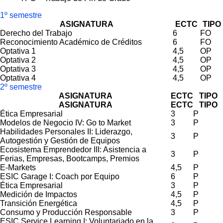
1º semestre
ASIGNATURA
ECTC
TIPO
Derecho del Trabajo
6
FO
Reconocimiento Académico de Créditos
6
FO
Optativa 1
4,5
OP
Optativa 2
4,5
OP
Optativa 3
4,5
OP
Optativa 4
4,5
OP
2º semestre
ASIGNATURA
ECTC
TIPO
ASIGNATURA
ECTC
TIPO
Ética Empresarial
3
P
Modelos de Negocio IV: Go to Market
3
P
Habilidades Personales II: Liderazgo,
3
P
Autogestión y Gestión de Equipos
Ecosistema Emprendedor III: Asistencia a
3
P
Ferias, Empresas, Bootcamps, Premios
E-Markets
4,5
P
ESIC Garage I: Coach por Equipo
6
P
Ética Empresarial
3
P
Medición de Impactos
4,5
P
Transición Energética
4,5
P
Consumo y Producción Responsable
3
P
ESIC Service Learning I: Voluntariado en la