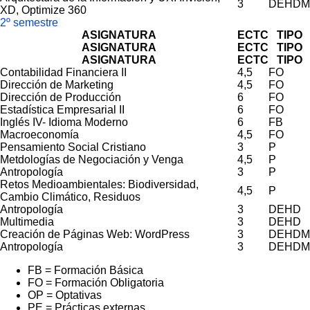
3
DEHDM
XD, Optimize 360
2º semestre
ASIGNATURA
ECTC
TIPO
ASIGNATURA
ECTC
TIPO
ASIGNATURA
ECTC
TIPO
Contabilidad Financiera II
4,5
FO
Dirección de Marketing
4,5
FO
Dirección de Producción
6
FO
Estadística Empresarial II
6
FO
Inglés IV- Idioma Moderno
6
FB
Macroeconomía
4,5
FO
Pensamiento Social Cristiano
3
P
Metdologías de Negociación y Venga
4,5
P
Antropología
3
P
Retos Medioambientales: Biodiversidad,
4,5
P
Cambio Climático, Residuos
Antropología
3
DEHD
Multimedia
3
DEHD
Creación de Páginas Web: WordPress
3
DEHDM
Antropología
3
DEHDM
FB = Formación Básica
FO = Formación Obligatoria
OP = Optativas
PE = Prácticas externas