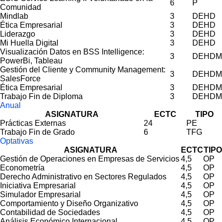
6
P
Comunidad
Mindlab
3
DEHD
Ética Empresarial
3
DEHD
Liderazgo
3
DEHD
Mi Huella Digital
3
DEHD
Visualización Datos en BSS Intelligence:
3
DEHDM
PowerBi, Tableau
Gestión del Cliente y Community Management:
3
DEHDM
SalesForce
Ética Empresarial
3
DEHDM
Trabajo Fin de Diploma
3
DEHDM
Anual
ASIGNATURA
ECTC
TIPO
Prácticas Externas
24
PE
Trabajo Fin de Grado
6
TFG
Optativas
ASIGNATURA
ECTC
TIPO
Gestión de Operaciones en Empresas de Servicios
4,5
OP
Econometría
4,5
OP
Derecho Administrativo en Sectores Regulados
4,5
OP
Iniciativa Empresarial
4,5
OP
Simulador Empresarial
4,5
OP
Comportamiento y Diseño Organizativo
4,5
OP
Contabilidad de Sociedades
4,5
OP
Análisis Económico Internacional
4,5
OP