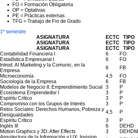
FO = Formación Obligatoria
OP = Optativas
PE = Prácticas externas
TFG = Trabajo de Fin de Grado
1º semestre
ASIGNATURA
ECTC
TIPO
ASIGNATURA
ECTC
TIPO
ASIGNATURA
ECTC
TIPO
Contabilidad Financiera I
6
FO
Estadística Empresarial I
6
FO
Introd. Al Marketing y la Comunic. en la
6
FB
Empresa
Microeconomía
4,5
FO
Sociología de la Empresa
6
FB
Modelos de Negocio II: Emprendimiento Social
3
P
Ecosistema Emprendedor I
3
P
Espíritu Crítico
3
P
Compromiso con los Grupos de Interés
3
P
Retos Sociales: Derechos Humanos, Pobreza y
4,5
P
Desigualdades
Espíritu Crítico
3
P
Inglés III
6
DEHD
Motion Graphics y 3D: After Effects
3
DEHDM
Arquitectura de la Información y UX: Invision,