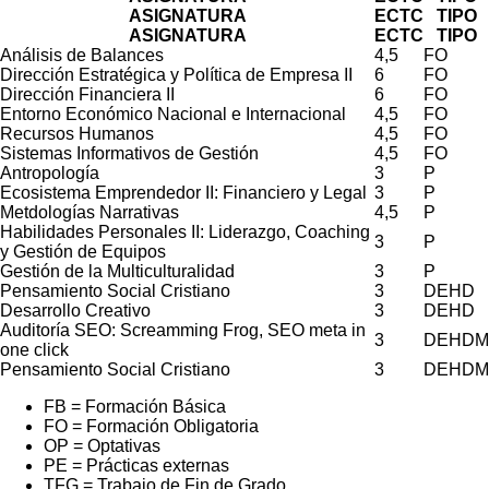
ASIGNATURA
ECTC
TIPO
ASIGNATURA
ECTC
TIPO
Análisis de Balances
4,5
FO
Dirección Estratégica y Política de Empresa II
6
FO
Dirección Financiera II
6
FO
Entorno Económico Nacional e Internacional
4,5
FO
Recursos Humanos
4,5
FO
Sistemas Informativos de Gestión
4,5
FO
Antropología
3
P
Ecosistema Emprendedor II: Financiero y Legal
3
P
Metdologías Narrativas
4,5
P
Habilidades Personales II: Liderazgo, Coaching
3
P
y Gestión de Equipos
Gestión de la Multiculturalidad
3
P
Pensamiento Social Cristiano
3
DEHD
Desarrollo Creativo
3
DEHD
Auditoría SEO: Screamming Frog, SEO meta in
3
DEHDM
one click
Pensamiento Social Cristiano
3
DEHDM
FB = Formación Básica
FO = Formación Obligatoria
OP = Optativas
PE = Prácticas externas
TFG = Trabajo de Fin de Grado