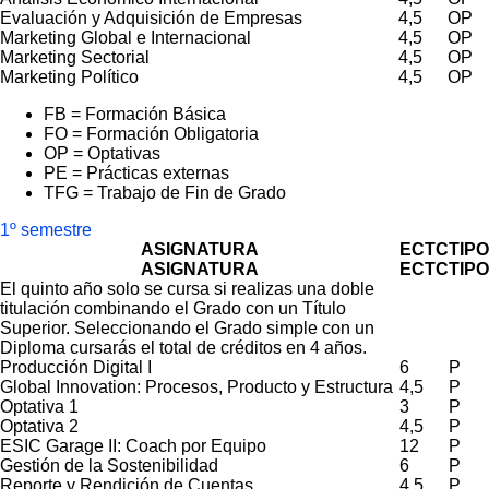
Evaluación y Adquisición de Empresas
4,5
OP
Marketing Global e Internacional
4,5
OP
Marketing Sectorial
4,5
OP
Marketing Político
4,5
OP
FB = Formación Básica
FO = Formación Obligatoria
OP = Optativas
PE = Prácticas externas
TFG = Trabajo de Fin de Grado
1º semestre
ASIGNATURA
ECTC
TIPO
ASIGNATURA
ECTC
TIPO
El quinto año solo se cursa si realizas una doble
titulación combinando el Grado con un Título
Superior. Seleccionando el Grado simple con un
Diploma cursarás el total de créditos en 4 años.
Producción Digital I
6
P
Global Innovation: Procesos, Producto y Estructura
4,5
P
Optativa 1
3
P
Optativa 2
4,5
P
ESIC Garage II: Coach por Equipo
12
P
Gestión de la Sostenibilidad
6
P
Reporte y Rendición de Cuentas
4,5
P