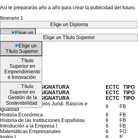
Así te prepararás año a año para crear la publicidad del futuro.
Itinerario 1
Elige un Diploma
Itinerario 2
Elige un
Elige un Título Superior
Diploma
Elige un
Diploma
Curso 1º
Título Superior
Avanzado de
Curso 2º
Habilidades
Curso 3º
Título
Directivas
Curso 4º
Superior en
Curso 5º
Emprendimiento
Diploma
e Innovación
en
1º semestre
Herramientas
Título
ASIGNATURA
ECTC
TIPO
Digitales y
Superior en
ASIGNATURA
ECTC
TIPO
Multimedia
Gestión de la
ASIGNATURA
ECTC
TIPO
Sostenibilidad
Deont. Prof., Principios Jurídi. Básicos e
6
FB
Igualdad
Historia Económica
6
FB
Historia de las Instituciones Españolas
6
FB
Introdución a la Empresa I
6
FB
Matemáticas Empresariales
6
FO
Inglés I
6
P