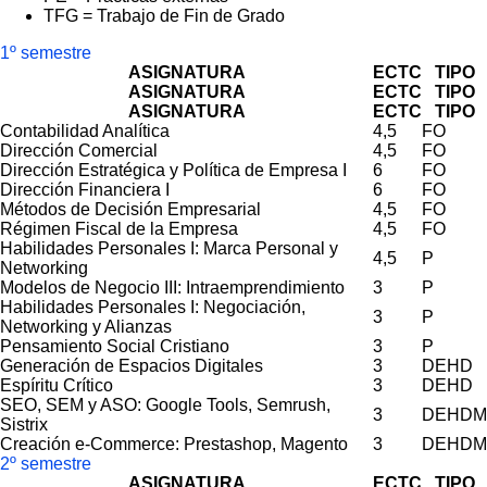
TFG = Trabajo de Fin de Grado
1º semestre
ASIGNATURA
ECTC
TIPO
ASIGNATURA
ECTC
TIPO
ASIGNATURA
ECTC
TIPO
Contabilidad Analítica
4,5
FO
Dirección Comercial
4,5
FO
Dirección Estratégica y Política de Empresa I
6
FO
Dirección Financiera I
6
FO
Métodos de Decisión Empresarial
4,5
FO
Régimen Fiscal de la Empresa
4,5
FO
Habilidades Personales I: Marca Personal y
4,5
P
Networking
Modelos de Negocio III: Intraemprendimiento
3
P
Habilidades Personales I: Negociación,
3
P
Networking y Alianzas
Pensamiento Social Cristiano
3
P
Generación de Espacios Digitales
3
DEHD
Espíritu Crítico
3
DEHD
SEO, SEM y ASO: Google Tools, Semrush,
3
DEHDM
Sistrix
Creación e-Commerce: Prestashop, Magento
3
DEHDM
2º semestre
ASIGNATURA
ECTC
TIPO