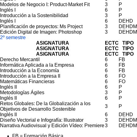
Modelos de Negocio I: Product-Market Fit
3
P
Inglés I
6
P
Introducción a la Sostenibilidad
3
P
Inglés I
6
DEHD
Planificación de proyectos: Ms Project
3
DEHDM
Edición Digital de Imagen: Photoshop
3
DEHDM
2º semestre
ASIGNATURA
ECTC
TIPO
ASIGNATURA
ECTC
TIPO
ASIGNATURA
ECTC
TIPO
Derecho Mercantil
6
FB
Informática Aplicada a la Empresa
6
FB
Introducción a la Economía
6
FB
Introducción a la Empresa II
6
FO
Matemáticas Financieras
6
FO
Inglés II
6
P
Metodologías Ágiles
3
P
Inglés II
6
P
Retos Globales: De la Globalización a los
3
P
Objetivos de Desarrollo Sostenible
Inglés II
6
DEHD
Diseño Vectorial e Infografía: Illustrator
3
DEHDM
Narrativa Audiovisual y Edición Vídeo: Premiere
3
DEHDM
FB = Formación Básica