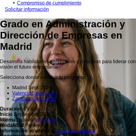
Compromiso de cumplimiento
Solicitar información
Grado en Administración y
Dirección de Empresas en
Madrid
Desarrolla habilidades gerenciales y directivas para liderar con
visión el futuro empresarial.
Selecciona donde estudiar tu programa:
Madrid
Sept. 2026
Valencia
Sept. 2026
Zaragoza
Sept. 2026
Duración
4/5 años
Inicio
Septiembre 2026
Idioma
Español
Ir a inglés
Modalidad
Presencial
Información académica
Ir a la ficha técnica