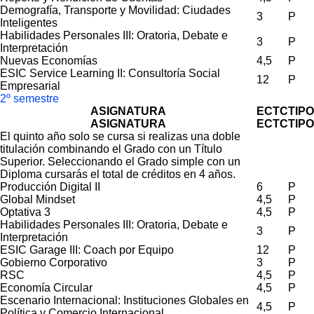
Demografía, Transporte y Movilidad: Ciudades
3
P
Inteligentes
Habilidades Personales III: Oratoria, Debate e
3
P
Interpretación
Nuevas Economías
4,5
P
ESIC Service Learning II: Consultoría Social
12
P
Empresarial
2º semestre
ASIGNATURA
ECTC
TIPO
ASIGNATURA
ECTC
TIPO
El quinto año solo se cursa si realizas una doble
titulación combinando el Grado con un Título
Superior. Seleccionando el Grado simple con un
Diploma cursarás el total de créditos en 4 años.
Producción Digital II
6
P
Global Mindset
4,5
P
Optativa 3
4,5
P
Habilidades Personales III: Oratoria, Debate e
3
P
Interpretación
ESIC Garage III: Coach por Equipo
12
P
Gobierno Corporativo
3
P
RSC
4,5
P
Economía Circular
4,5
P
Escenario Internacional: Instituciones Globales en
4,5
P
Política y Comercio Internacional