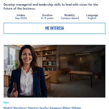
Develop managerial and leadership skills to lead with vision for the
future of the business.
Intakes
Duration
Modality
Language
Sep 2026
4 /5 years
Campus-based
English
ME INTERESA
Mba
Madrid | Barcelona | Valencia | Sevilla | Zaragoza | Bilbao | Málaga