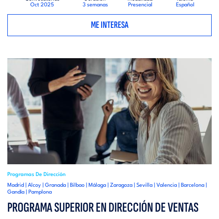
Oct 2025
3 semanas
Presencial
Español
ME INTERESA
Programas De Dirección
Madrid | Alcoy | Granada | Bilbao | Málaga | Zaragoza | Sevilla | Valencia | Barcelona |
Gandía | Pamplona
PROGRAMA SUPERIOR EN DIRECCIÓN DE VENTAS