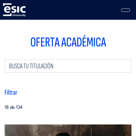
Pasar
al
contenido
principal
Main
navigation
OFERTA ACADÉMICA
Filtrar
18 de 134