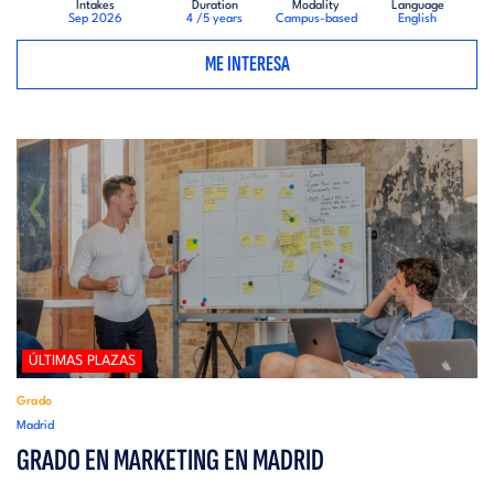
Intakes
Duration
Modality
Language
Sep 2026
4 /5 years
Campus-based
English
ME INTERESA
ÚLTIMAS PLAZAS
Grado
Madrid
GRADO EN MARKETING EN MADRID