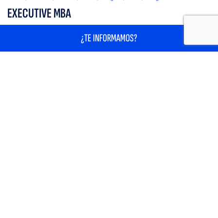
EXECUTIVE MBA
¿TE INFORMAMOS?
Confía en tu talento y desarrolla tu propósito con nuestro Executive
MBA.
Convocatorias
Duración
Modalidad
Idioma
Oct 2026
18 meses
Presencial
Español
ME INTERESA