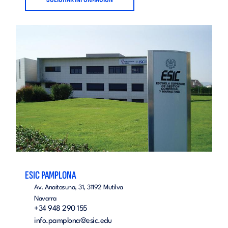
ESIC PAMPLONA
Av. Anaitasuna, 31, 31192 Mutilva
Navarra
+34 948 290 155
info.pamplona@esic.edu