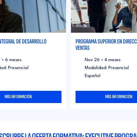
NTEGRAL DE DESARROLLO
PROGRAMA SUPERIOR EN DIRECC
VENTAS
7
•
6 meses
Nov
26
•
4 meses
ad: Presencial
Modalidad: Presencial
Español
MÁS INFORMACIÓN
MÁS INFORMACIÓN
SCRUBRE LA OFERTA FORMATIVA: EXECUTIVE PROGR