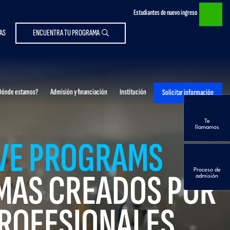
Menu top
Estudiantes de nuevo ingreso
AS
ENCUENTRA TU PROGRAMA
Dónde estamos?
Admisión y financiación
Institución
Solicitar información
Te
llamamos
VE PROGRAMS
MAS CREADOS POR
Proceso de
admisión
PROFESIONALES